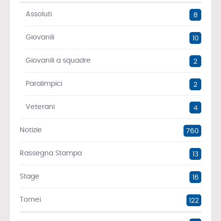
Assoluti
8
Giovanili
10
Giovanili a squadre
2
Paralimpici
2
Veterani
4
Notizie
760
Rassegna Stampa
13
Stage
16
Tornei
122