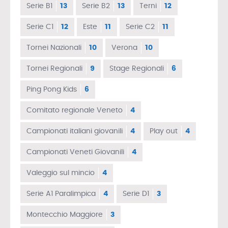
Serie B1
13
Serie B2
13
Terni
12
Serie C1
12
Este
11
Serie C2
11
Tornei Nazionali
10
Verona
10
Tornei Regionali
9
Stage Regionali
6
Ping Pong Kids
6
Comitato regionale Veneto
4
Campionati italiani giovanili
4
Play out
4
Campionati Veneti Giovanili
4
Valeggio sul mincio
4
Serie A1 Paralimpica
4
Serie D1
3
Montecchio Maggiore
3