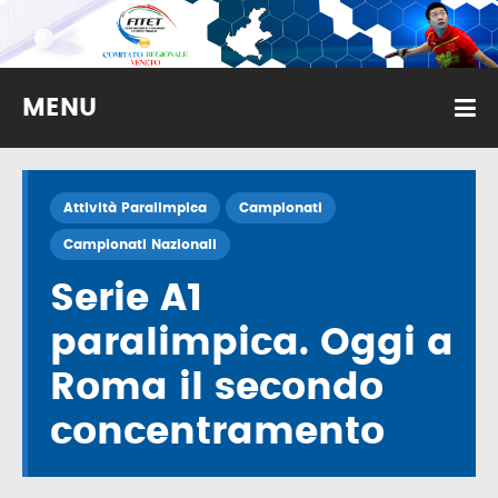
MENU
Attività Paralimpica
Campionati
Campionati Nazionali
Serie A1
paralimpica. Oggi a
Roma il secondo
concentramento