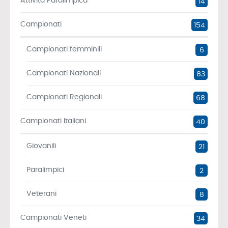
Attività Paralimpica
14
Campionati
154
Campionati femminili
6
Campionati Nazionali
83
Campionati Regionali
68
Campionati Italiani
40
Giovanili
21
Paralimpici
2
Veterani
8
Campionati Veneti
34