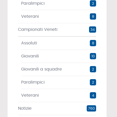
Paralimpici
2
Veterani
8
Campionati Veneti
34
Assoluti
8
Giovanili
10
Giovanili a squadre
2
Paralimpici
2
Veterani
4
Notizie
760