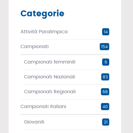
Categorie
Attività Paralimpica
14
Campionati
154
Campionati femminili
6
Campionati Nazionali
83
Campionati Regionali
68
Campionati Italiani
40
Giovanili
21