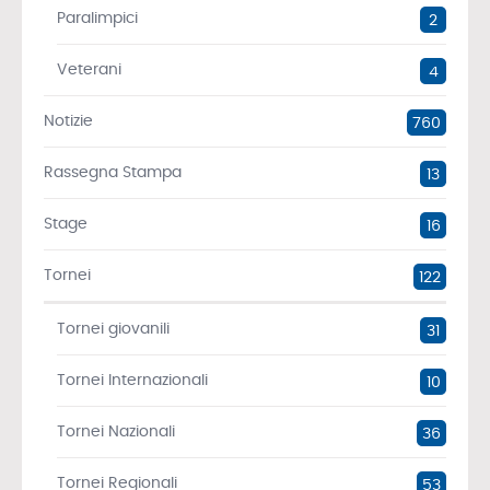
Paralimpici
2
Veterani
4
Notizie
760
Rassegna Stampa
13
Stage
16
Tornei
122
Tornei giovanili
31
Tornei Internazionali
10
Tornei Nazionali
36
Tornei Regionali
53