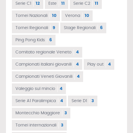
Serie C1
12
Este
11
Serie C2
11
Tornei Nazionali
10
Verona
10
Tornei Regionali
9
Stage Regionali
6
Ping Pong Kids
6
Comitato regionale Veneto
4
Campionati italiani giovanili
4
Play out
4
Campionati Veneti Giovanili
4
Valeggio sul mincio
4
Serie A1 Paralimpica
4
Serie D1
3
Montecchio Maggiore
3
Tornei internazionali
3