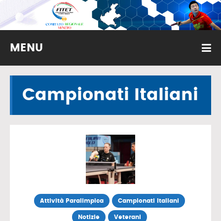
MENU
Campionati Italiani
Attività Paralimpica
Campionati Italiani
Notizie
Veterani