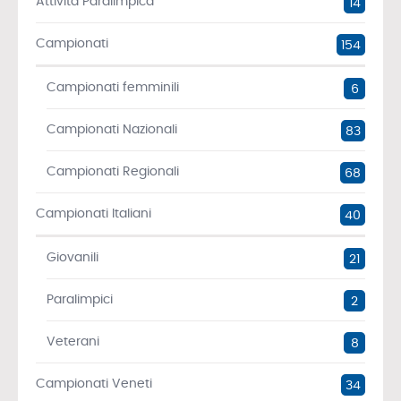
Attività Paralimpica
14
Campionati
154
Campionati femminili
6
Campionati Nazionali
83
Campionati Regionali
68
Campionati Italiani
40
Giovanili
21
Paralimpici
2
Veterani
8
Campionati Veneti
34