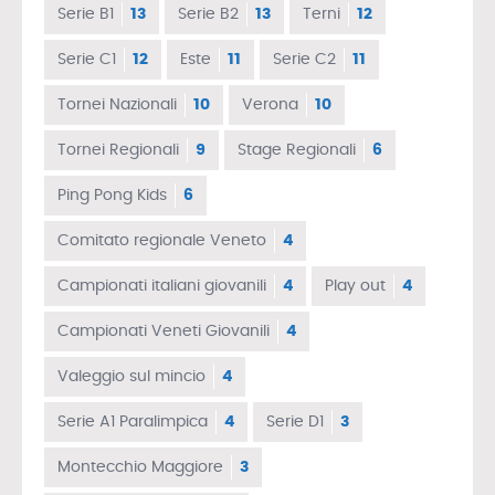
Serie B1
13
Serie B2
13
Terni
12
Serie C1
12
Este
11
Serie C2
11
Tornei Nazionali
10
Verona
10
Tornei Regionali
9
Stage Regionali
6
Ping Pong Kids
6
Comitato regionale Veneto
4
Campionati italiani giovanili
4
Play out
4
Campionati Veneti Giovanili
4
Valeggio sul mincio
4
Serie A1 Paralimpica
4
Serie D1
3
Montecchio Maggiore
3