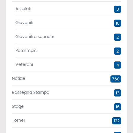
Assoluti
8
Giovanili
10
Giovanili a squadre
2
Paralimpici
2
Veterani
4
Notizie
760
Rassegna Stampa
13
Stage
16
Tornei
122