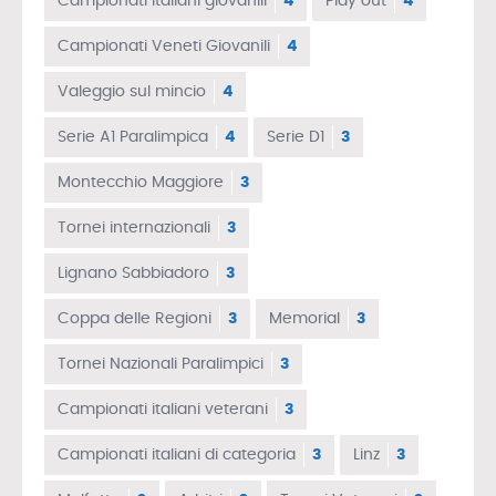
Campionati italiani giovanili
4
Play out
4
Campionati Veneti Giovanili
4
Valeggio sul mincio
4
Serie A1 Paralimpica
4
Serie D1
3
Montecchio Maggiore
3
Tornei internazionali
3
Lignano Sabbiadoro
3
Coppa delle Regioni
3
Memorial
3
Tornei Nazionali Paralimpici
3
Campionati italiani veterani
3
Campionati italiani di categoria
3
Linz
3