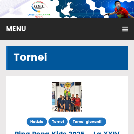
MENU
Tornei
Notizie
Tornei
Tornei giovanili