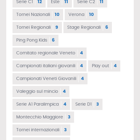
Serie C1
12
Este
11
Serie C2
11
Tornei Nazionali
10
Verona
10
Tornei Regionali
9
Stage Regionali
6
Ping Pong Kids
6
Comitato regionale Veneto
4
Campionati italiani giovanili
4
Play out
4
Campionati Veneti Giovanili
4
Valeggio sul mincio
4
Serie A1 Paralimpica
4
Serie D1
3
Montecchio Maggiore
3
Tornei internazionali
3