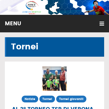
MENU
Tornei
Notizie
Tornei
Tornei giovanili