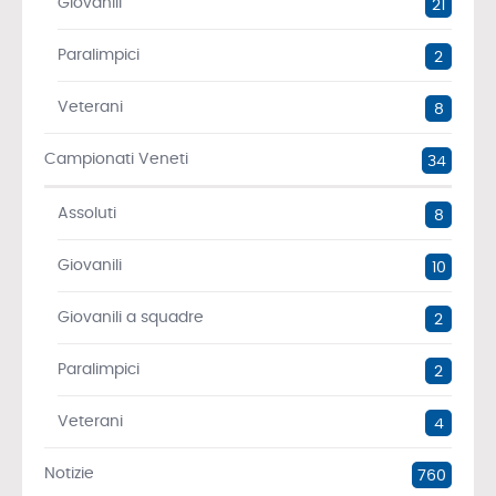
Giovanili
21
Paralimpici
2
Veterani
8
Campionati Veneti
34
Assoluti
8
Giovanili
10
Giovanili a squadre
2
Paralimpici
2
Veterani
4
Notizie
760