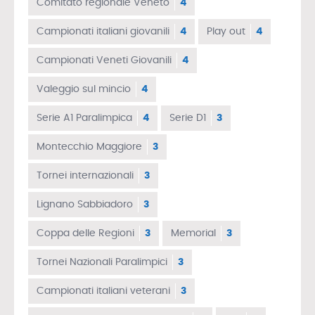
Comitato regionale Veneto
4
Campionati italiani giovanili
4
Play out
4
Campionati Veneti Giovanili
4
Valeggio sul mincio
4
Serie A1 Paralimpica
4
Serie D1
3
Montecchio Maggiore
3
Tornei internazionali
3
Lignano Sabbiadoro
3
Coppa delle Regioni
3
Memorial
3
Tornei Nazionali Paralimpici
3
Campionati italiani veterani
3