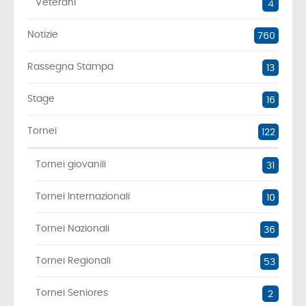
Veterani
4
Notizie
760
Rassegna Stampa
13
Stage
16
Tornei
122
Tornei giovanili
31
Tornei Internazionali
10
Tornei Nazionali
36
Tornei Regionali
53
Tornei Seniores
2