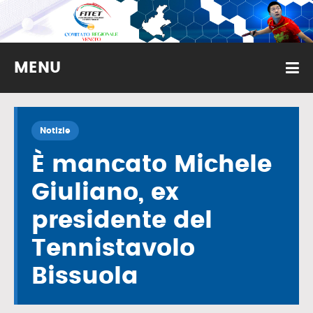
MENU
Notizie
È mancato Michele
Giuliano, ex
presidente del
Tennistavolo
Bissuola