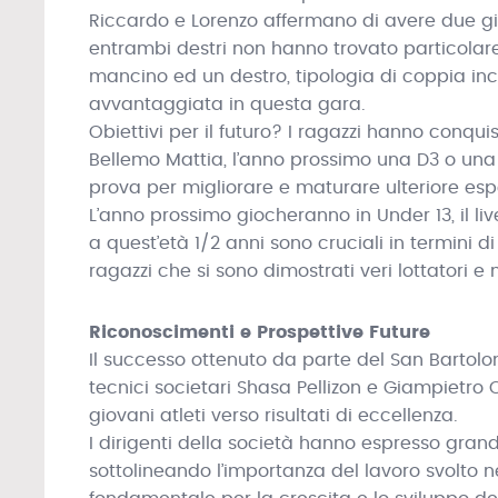
Riccardo e Lorenzo affermano di avere due gioc
entrambi destri non hanno trovato particolare 
mancino ed un destro, tipologia di coppia inco
avvantaggiata in questa gara.
Obiettivi per il futuro? I ragazzi hanno conqu
Bellemo Mattia, l’anno prossimo una D3 o un
prova per migliorare e maturare ulteriore esp
L’anno prossimo giocheranno in Under 13, il liv
a quest’età 1/2 anni sono cruciali in termini d
ragazzi che si sono dimostrati veri lottatori e 
Riconoscimenti e Prospettive Future
Il successo ottenuto da parte del San Bartolo
tecnici societari Shasa Pellizon e Giampietro
giovani atleti verso risultati di eccellenza.
I dirigenti della società hanno espresso grand
sottolineando l’importanza del lavoro svolto ne