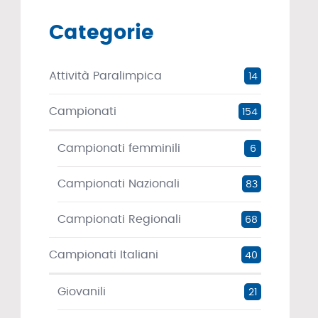
Categorie
Attività Paralimpica
14
Campionati
154
Campionati femminili
6
Campionati Nazionali
83
Campionati Regionali
68
Campionati Italiani
40
Giovanili
21