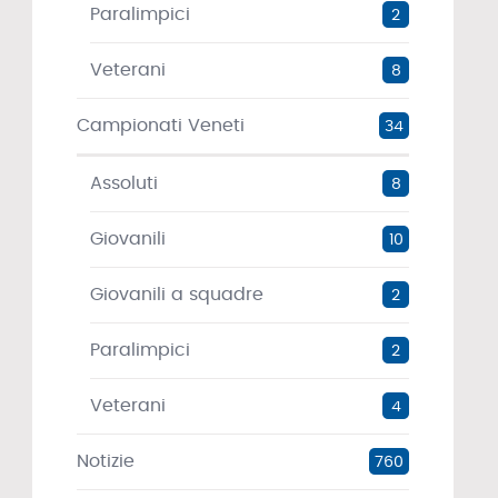
Paralimpici
2
Veterani
8
Campionati Veneti
34
Assoluti
8
Giovanili
10
Giovanili a squadre
2
Paralimpici
2
Veterani
4
Notizie
760