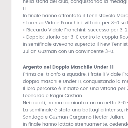
nella storia del club, conquistando la medagl
11.
In finale hanno affrontato il Tennistavolo Ma
• Lorenzo Vidale Franchini: vittoria per 3-0 su
• Riccardo Vidale Franchini: successo per 3-2
• Doppio: trionfo per 3-0 contro la coppia Ro
In semifinale avevano superato il New Tennis
Julian Guzman con un convincente 3-0.
Argento nel Doppio Maschile Under 11
Prima del trionfo a squadre, i fratelli Vidale 
doppio maschile Under 11, conquistando la m
Il loro percorso è iniziato con una vittoria per 
Leonardo e Ragni Cristian.
Nei quarti, hanno dominato con un netto 3-0 s
La semifinale è stata una battaglia intensa, r
Santiago e Guzman Cargamo Hector Julian.
In finale hanno lottato strenuamente, cedendo