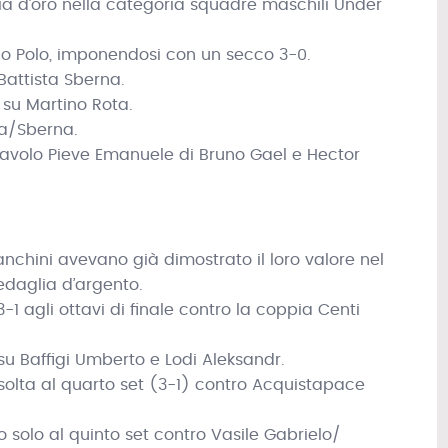
ia d’oro nella categoria squadre maschili Under
rco Polo, imponendosi con un secco 3-0.
 Battista Sberna.
 su Martino Rota.
ta/Sberna.
tavolo Pieve Emanuele di Bruno Gael e Hector
Franchini avevano già dimostrato il loro valore nel
edaglia d’argento.
3-1 agli ottavi di finale contro la coppia Centi
u Baffigi Umberto e Lodi Aleksandr.
isolta al quarto set (3-1) contro Acquistapace
 solo al quinto set contro Vasile Gabrielo/