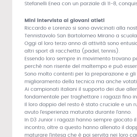
Stefanelli Enea con un parziale di 11-8, conq
Mini intervista ai giovani atleti
Riccardo e Lorenzo si sono avvicinati alla nos
Tennistavolo San Bartolomeo Mirano a scuola
Oggi al loro terzo anno di attività sono entus
altri sport di racchetta (padel, tennis).
Essendo loro sempre in movimento trovano par
perchè non risente del maltempo e può essere
Sono molto contenti per la preparazione e gli 
miglioramento della tecnica ma anche votati 
Ai campionati italiani il supporto dei due all
fondamentale per traghettare i ragazzi fino i
Il loro doppio del resto è stato cruciale e un r
avuto l’esperienza maturata durante l’anno.
In D3 Junior i ragazzi hanno sempre giocato
incontro, oltre a questo hanno allenato il d
maturare l’intesa che è poi servita nei loro ca