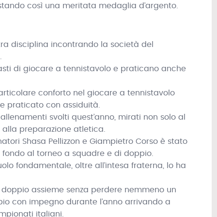
uistando così una meritata medaglia d’argento.
tra disciplina incontrando la società del
.
iasti di giocare a tennistavolo e praticano anche
ticolare conforto nel giocare a tennistavolo
 praticato con assiduità.
allenamenti svolti quest’anno, mirati non solo al
alla preparazione atletica.
enatori Shasa Pellizzon e Giampietro Corso è stato
n fondo al torneo a squadre e di doppio.
uolo fondamentale, oltre all’intesa fraterna, lo ha
 il doppio assieme senza perdere nemmeno un
oppio con impegno durante l’anno arrivando a
mpionati italiani.