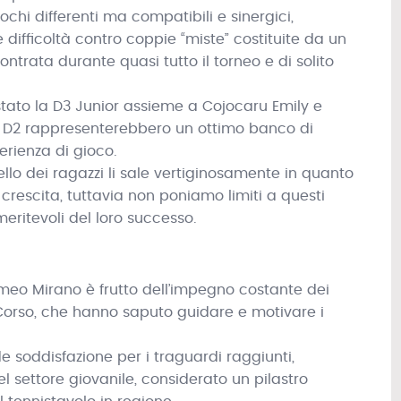
hi differenti ma compatibili e sinergici,
difficoltà contro coppie “miste” costituite da un
ntrata durante quasi tutto il torneo e di solito
istato la D3 Junior assieme a Cojocaru Emily e
a D2 rappresenterebbero un ottimo banco di
erienza di gioco.
ello dei ragazzi li sale vertiginosamente in quanto
i crescita, tuttavia non poniamo limiti a questi
meritevoli del loro successo.
meo Mirano è frutto dell’impegno costante dei
 Corso, che hanno saputo guidare e motivare i
e soddisfazione per i traguardi raggiunti,
l settore giovanile, considerato un pilastro