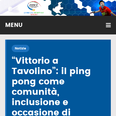
MENU
Notizie
“Vittorio a
Tavolino”: il ping
pong come
comunità,
inclusione e
occasione di