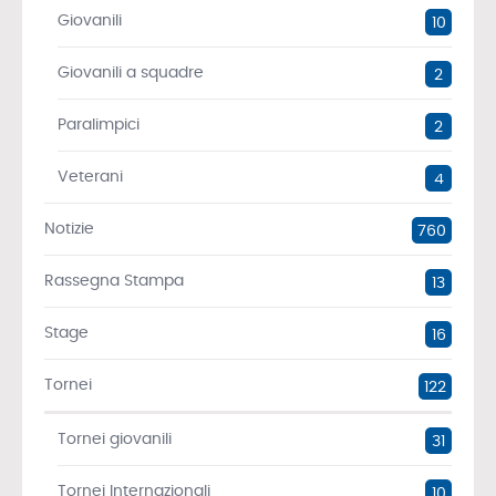
Giovanili
10
Giovanili a squadre
2
Paralimpici
2
Veterani
4
Notizie
760
Rassegna Stampa
13
Stage
16
Tornei
122
Tornei giovanili
31
Tornei Internazionali
10