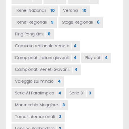
Tornei Nazionali
10
Verona
10
Tornei Regionali
9
Stage Regionali
6
Ping Pong Kids
6
Comitato regionale Veneto
4
Campionati italiani giovanili
4
Play out
4
Campionati Veneti Giovanili
4
Valeggio sul mincio
4
Serie A1 Paralimpica
4
Serie D1
3
Montecchio Maggiore
3
Tornei internazionali
3
Lignano Sabbiadoro
3