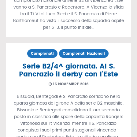
campionato nazionale di serie B2 di Vicenza ed Este
vanno a S. Pancrazio e Redentore. A Vicenza la sfida
fra il Tt Vi di Luca Ricci e il S. Pancrazio di Pierre
Barthomeuf ha visto il successo della squadra ospite
per 5-3. Il punto iniziale…
Campionati
Campionati Nazionali
Serie B2/4^ giornata. Al S.
Pancrazio il derby con l’Este
15 NOVEMBRE 2016
Bissuola, Bentegodi e S. Pancrazio sorridono nella
quarta giornata del girone A della serie B2 maschile.
Bissuola e Bentegodi consolidano il loro secondo
posto in classifica alle spalle della capolista Rangers
vittoriosa sul Tt Vicenza, mentre il S. Pancrazio
conquista i suoi primi punti stagionali vincendo il
derby con il Redentore Este. La vittoria casalinga…